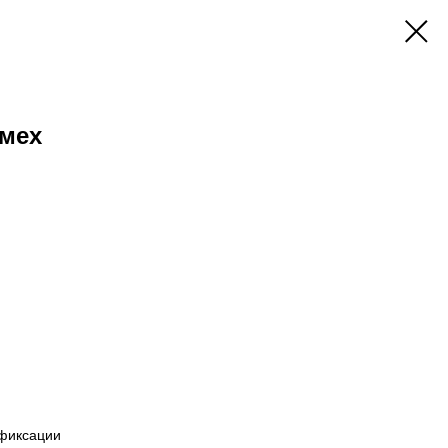
-мех
 фиксации