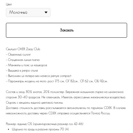
Цвет
Заказать
Свитшот OVER Zaay Club
- Объемный силуэт
- Спущенная линия плеча
- Манжеты и пояс из кашкорсе
- Вышивка в ретро стиле
- Выполнен из футера без начеса penye compact
- Параметры модели на фото: рост 175 см, ОГ 82см , ОТ 62 см, ОБ 92см.
Состав и уход: 80% хлопок, 20% полиэстер. Бережная машинная стирка на изнаночной
стороне 30-40 градусов. Не отбеливать. Избегать агрессивных механических воздействий.
Стирать с вещами единой цветовой гаммы.
Доставка: стоимость доставки рассчитывается автоматически по тарифам CDEK. В случаях
невозможности доставки через CDEK отправка осуществляется Почтой России.
Размер: единый OS (ориентировочный размер rus 42-46)
Ширина по груди в районе проймы 70 (А)