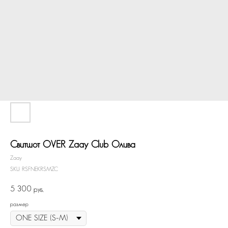
Свитшот OVER Zaay Club Олива
Zaay
SKU:
RSFNEKRSMZC
5 300
руб.
размер