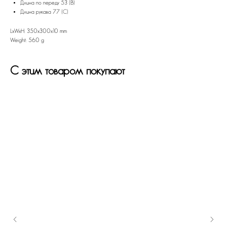
Длина по переду 53 (В)
Длина рукава 77 (С)
LxWxH: 350x300x10 mm
Weight: 560 g
С этим товаром покупают