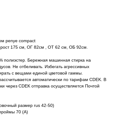
ом penye compact
рост 175 см, ОГ 82см , ОТ 62 см, ОБ 92см.
0% полиэстер. Бережная машинная стирка на
дусов. Не отбеливать. Избегать агрессивных
ирать с вещами единой цветовой гаммы.
 рассчитывается автоматически по тарифам CDEK. В
вки через CDEK отправка осуществляется Почтой
овочный размер rus 42-50)
проймы 70 (А)