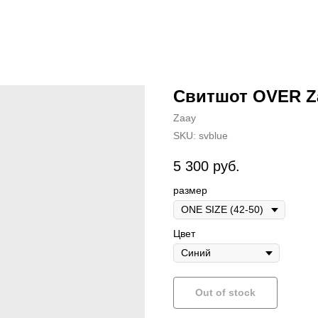
Свитшот OVER Za
Zaay
SKU:
svblue
5 300
руб.
размер
Цвет
Out of stock